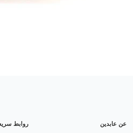
معرض
الوسائط
عن عابدين
روابط سريع