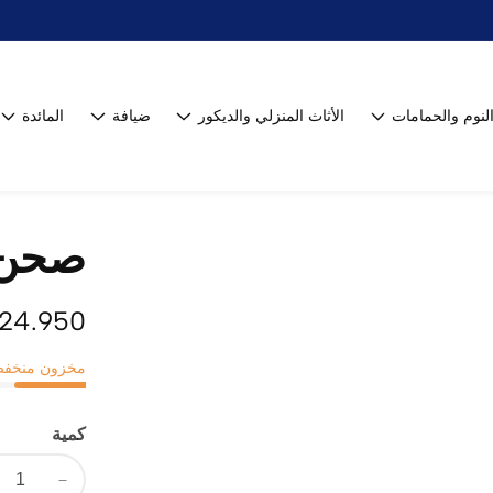
نوم والحمامات
الأثاث المنزلي والديكور
ضيافة
المائدة
صحن 
السعر
24.950 JD
العادي
مخزون منخفض: 4 مت
كمية
تقليل