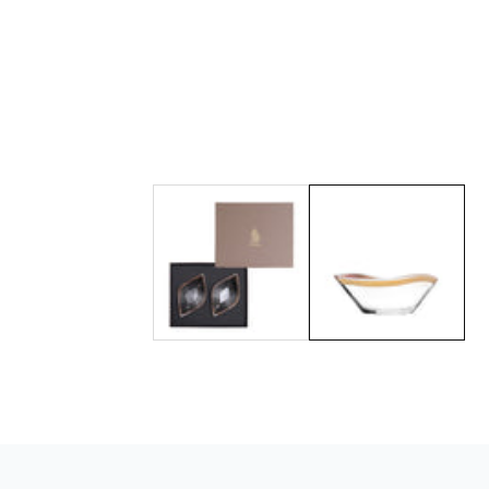
معرض
الوسائط