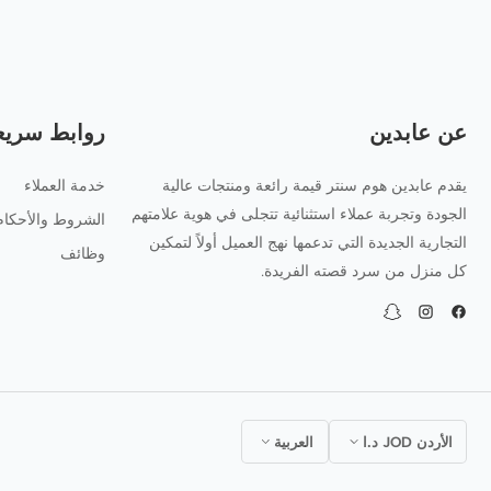
عن عابدين
روابط سريع
يقدم عابدين هوم سنتر قيمة رائعة ومنتجات عالية
خدمة العملاء
الجودة وتجربة عملاء استثنائية تتجلى في هوية علامتهم
الشروط والأحكام
التجارية الجديدة التي تدعمها نهج العميل أولاً لتمكين
وظائف
كل منزل من سرد قصته الفريدة.
فيسبوك
انستجرام
سناب
شات
الأردن JOD د.ا
العربية