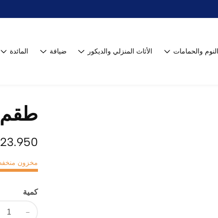
نوم والحمامات
الأثاث المنزلي والديكور
ضيافة
المائدة
طقم مض
السعر
23.950 JD
العادي
مخزون منخفض: 6 مت
كمية
تقليل